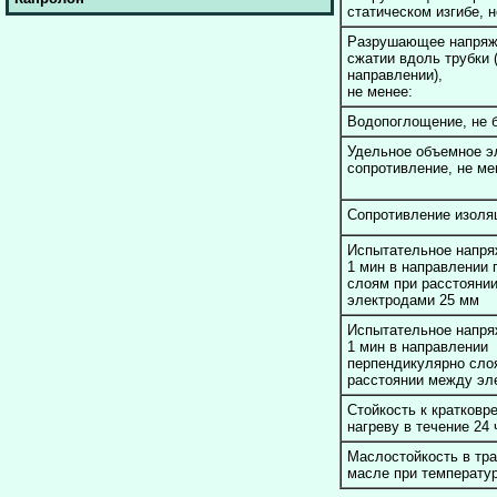
статическом изгибе, 
Разрушающее напряж
сжатии вдоль трубки 
направлении),
не менее:
Водопоглощение, не 
Удельное объемное э
сопротивление, не ме
Сопротивление изоляц
Испытательное напря
1 мин в направлении
слоям при расстояни
электродами 25 мм
Испытательное напря
1 мин в направлении
перпендикулярно сло
расстоянии между эл
Стойкость к кратковр
нагреву в течение 24
Маслостойкость в тр
масле при температу