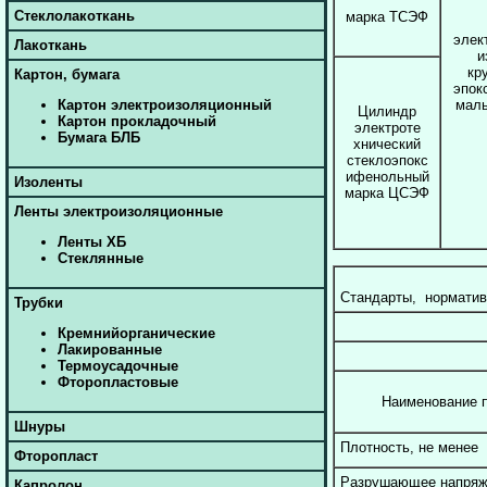
Стеклолакоткань
марка ТСЭФ
элек
Лакоткань
и
кр
Картон, бумага
эпок
Картон электроизоляционный
маль
Цилиндр
Картон прокладочный
электроте
Бумага БЛБ
хнический
стеклоэпокс
ифенольный
Изоленты
марка ЦСЭФ
Ленты электроизоляционные
Ленты ХБ
Стеклянные
Стандарты, нормати
Трубки
Кремнийорганические
Лакированные
Термоусадочные
Фторопластовые
Наименование п
Шнуры
Плотность, не менее
Фторопласт
Разрушающее напряж
Капролон