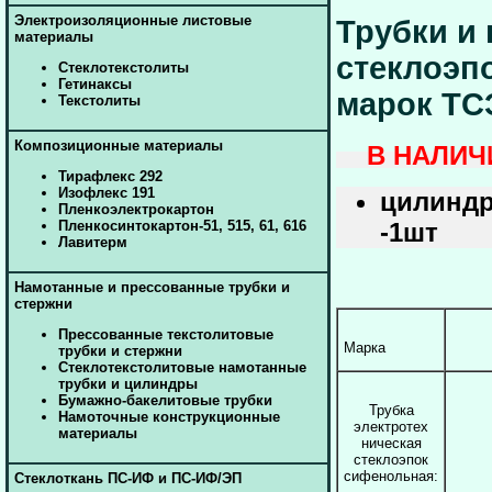
Электроизоляционные листовые
Трубки и
материалы
стеклоэп
Стеклотекстолиты
Гетинаксы
марок ТС
Текстолиты
Композиционные материалы
В НАЛИЧ
Тирафлекс 292
Изофлекс 191
цилиндр
Пленкоэлектрокартон
-1шт
Пленкосинтокартон-51, 515, 61, 616
Лавитерм
Намотанные и прессованные трубки и
стержни
Прессованные текстолитовые
Марка
трубки и стержни
Стеклотекстолитовые намотанные
трубки и цилиндры
Бумажно-бакелитовые трубки
Трубка
Намоточные конструкционные
электротех
материалы
ническая
стеклоэпок
сифенольная:
Cтеклоткань ПС-ИФ и ПС-ИФ/ЭП