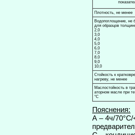
показате
Плотность, не менее
Водопоглощение, не 
для образцов толщин
2,0
3,0
4,0
5,0
6,0
7,0
8,0
9,0
10,0
Стойкость к кратковр
нагреву, не менее
Маслостойкость в тр
аторном масле при т
°С
Пояснения:
А – 4ч/70°С/
предварител
С – кондици