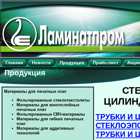
Главная
Новости
Продукция
Прайс-лист
Акци
Продукция
СТ
Материалы для печатных плат
ЦИЛИН
Фольгированные стеклотекстолиты
Материалы для многослойных
печатных плат
Фольгированные СВЧ-материалы
ТРУБКИ И
Материалы для гибких печатных
СТЕКЛОЭП
плат
Материалы для аддитивных
ТРУБКИ И
технологий