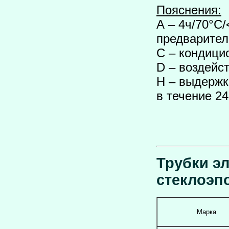
Пояснения:
А – 4ч/70°С/
предварител
С – кондици
D – воздейст
Н – выдержк
в течение 24
Трубки э
стеклоэп
Марка