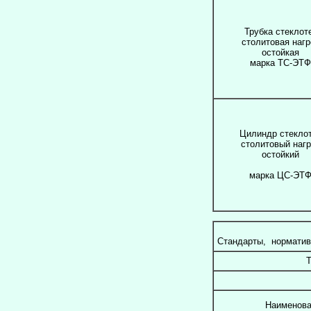
Трубка стеклот
столитовая нагр
остойкая
марка ТС-ЭТФ
Цилиндр стекло
столитовый нагр
остойкий
марка ЦС-ЭТ
Стандарты, нормати
Т
Наименова